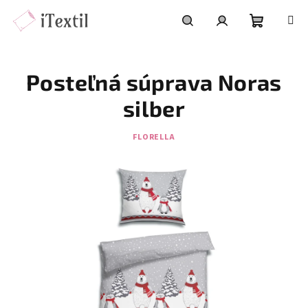
Prejsť
na
obsah
Nákupn
Hľadať
Prihlásenie
Posteľná súprava Noras
košík
silber
FLORELLA