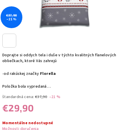
€37,90
–21 %
Doprajte si oddych tela i duše v týchto kvalitných flanelových
obliečkach, ktoré Vás zahrejú
-od rakúskej značky
Florella
Položka bola vypredaná…
štandardná cena:
€37,90
–21 %
€29,90
Jednotková
Momentálne nedostupné
cena:
Možnosti doručenia