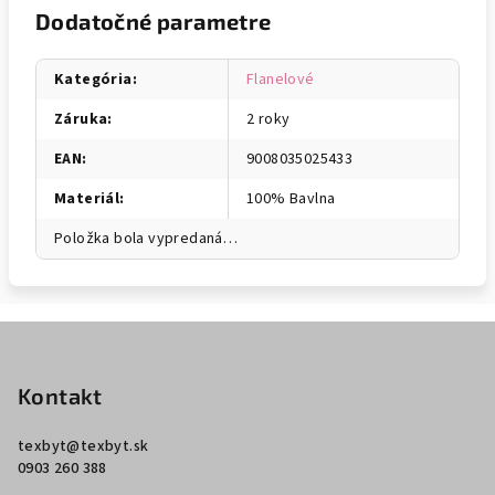
Dodatočné parametre
Kategória
:
Flanelové
Záruka
:
2 roky
EAN
:
9008035025433
Materiál
:
100% Bavlna
Položka bola vypredaná…
Z
á
p
Kontakt
ä
texbyt
@
texbyt.sk
t
0903 260 388
i