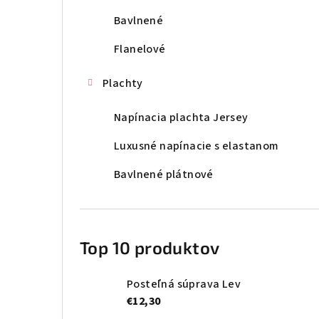
p
Bavlnené
a
Flanelové
n
Plachty
e
Napínacia plachta Jersey
l
Luxusné napínacie s elastanom
Bavlnené plátnové
Top 10 produktov
Posteľná súprava Lev
€12,30