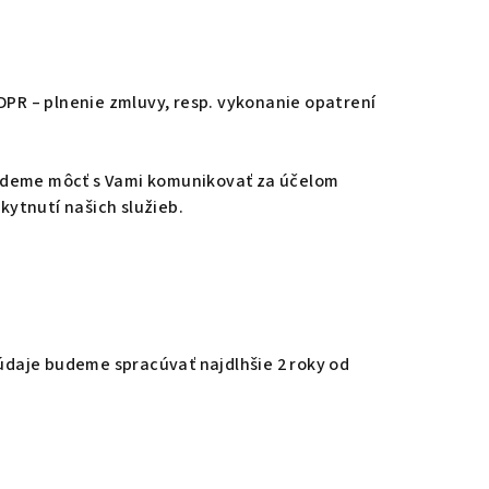
GDPR – plnenie zmluvy, resp. vykonanie opatrení
budeme môcť s Vami komunikovať za účelom
kytnutí našich služieb.
údaje budeme spracúvať najdlhšie 2 roky od