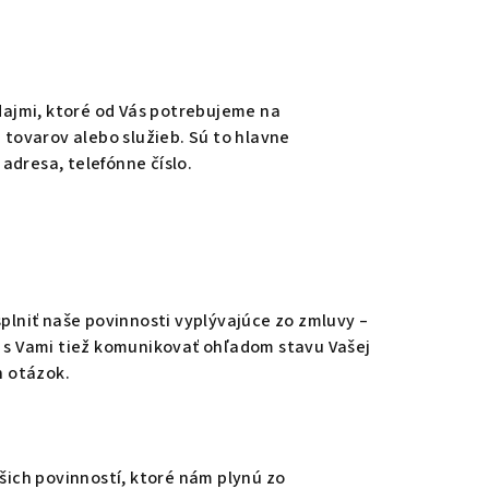
dajmi, ktoré od Vás potrebujeme na
tovarov alebo služieb. Sú to hlavne
adresa, telefónne číslo.
lniť naše povinnosti vyplývajúce zo zmluvy –
s Vami tiež komunikovať ohľadom stavu Vašej
h otázok.
ich povinností, ktoré nám plynú zo