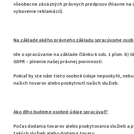
všeobecne záväzných právnych predpisov (hlavne na ú
vybavenie reklamácií).
Na základe akého právneho základu spracúvame osob
Ide o spracúvanie na základe článku 6 ods. 1 písm. b) G
GDPR – plnenie našej právnej povinnosti.
Pokiaľ by ste nám tieto osobné údaje neposkytli, neb
našich tovarov alebo poskytnutí našich služieb.
Ako dlho budeme osobné údaje spracúvať?
Počas dodania tovarov alebo poskytovania služieb a 
takých služieb alebo dodania tovaru.