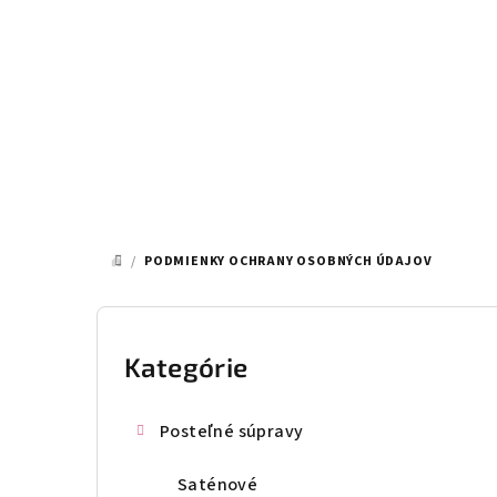
Prejsť
na
obsah
/
PODMIENKY OCHRANY OSOBNÝCH ÚDAJOV
DOMOV
B
o
Kategórie
Preskočiť
kategórie
č
Posteľné súpravy
n
Saténové
ý