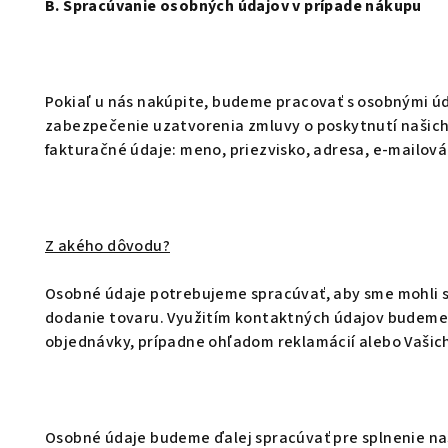
B. Spracúvanie osobných údajov v prípade nákupu
Pokiaľ u nás nakúpite, budeme pracovať s osobnými ú
zabezpečenie uzatvorenia zmluvy o poskytnutí našich 
fakturačné údaje:
meno, priezvisko, adresa, e-mailová 
Z akého dôvodu?
Osobné údaje potrebujeme spracúvať, aby sme mohli sp
dodanie tovaru. Využitím kontaktných údajov budeme 
objednávky, prípadne ohľadom reklamácií alebo Vašic
Osobné údaje budeme ďalej spracúvať pre splnenie naš