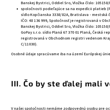
Banskej Bystrici
, Oddiel Sro,
Vložka číslo:
105158/
spoločnosti podieľajúce sa na expedícii platieb (
sídlo Kopčianska 3338/82A,
Bratislava - mestská 
IČO:
48 136 999
,
Spoločnosť je registrovaná v O
Banskej Bystrici
, Oddiel Sro,
Vložka číslo:
105158/
GoPay s.r.o.
sídlo
Planá 67
370 01 Planá,
Česká rep
registrovaná v Obchodnom registri vedenom Kraj
C/11030
).
Osobné údaje spracúvame iba na území Európskej únie
III. Čo by ste ďalej mali 
V našej spoločnosti nemáme zodpovednú osobu pre oc