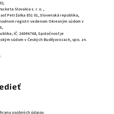
B
);
Packeta Slovakia s. r. o. ,
časť Petržalka
851 01
, Slovenská republika,
bchodnom registri vedenom Okresným súdom v
B,
ublika,
IČ:
26046768
, Spoločnosť je
ským súdom v Českých Budějoviciach, spis. zn.
.
vedieť
hranu osobných údajov.