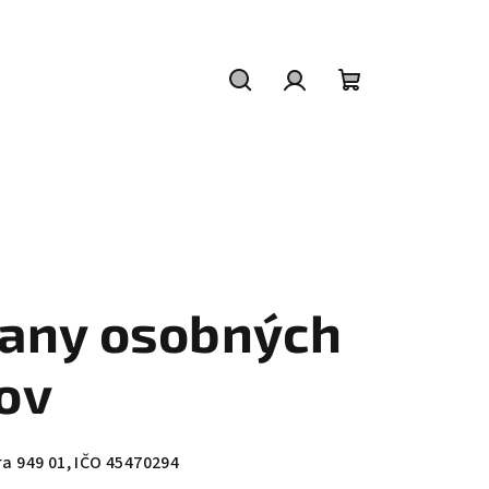
Hľadať
Prihlásenie
Nákupný
košík
any osobných
ov
ra 949 01, IČO 45470294