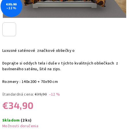
€39,90
–12 %
Luxusné saténové značkové obliečky o
Doprajte si oddych tela i duše v týchto kvalitných obliečkach z
bavlneného saténu, šité na zips.
Rozmery : 140x200 + 70x90 cm
štandardná cena:
€39,90
–12 %
€34,90
Jednotková
Skladom
(2 ks)
cena:
Možnosti doručenia