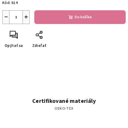
Kód:
614
−
+
Do košíka
Opýtať sa
Zdieľať
Certifikované materiály
OEKO-TEX