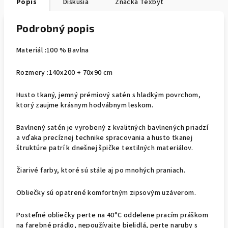
Popis
Diskusia
Značka
Texbyt
Podrobný popis
Materiál :100 % Bavlna
Rozmery :140x200 + 70x90 cm
Husto tkaný, jemný prémiový satén s hladkým povrchom,
ktorý zaujme krásnym hodvábnym leskom.
Bavlnený satén je vyrobený z kvalitných bavlnených priadzí
a vďaka precíznej technike spracovania a husto tkanej
štruktúre patrí k dnešnej špičke textilných materiálov.
Žiarivé farby, ktoré sú stále aj po mnohých praniach.
Obliečky sú opatrené komfortným zipsovým uzáverom.
Posteľné obliečky perte na 40°C oddelene pracím práškom
na farebné prádlo, nepoužívajte bielidlá, perte naruby s