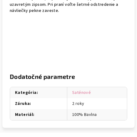
uzavretým zipsom. Pri praní voľte šetrné odstredenie a
návliečky pekne zaveste.
Dodatočné parametre
Kategória
:
Saténové
Záruka
:
2 roky
Materiál
:
100% Bavlna