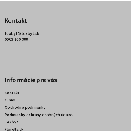
Z
á
p
Kontakt
ä
texbyt
@
texbyt.sk
t
0903 260 388
i
e
Informácie pre vás
Kontakt
O nás
Obchodné podmienky
Podmienky ochrany osobných údajov
Texbyt
Florella.sk