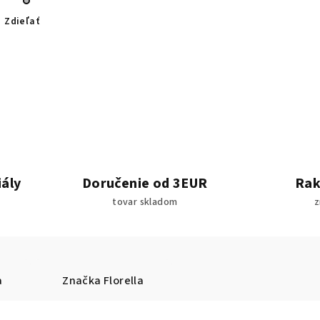
Zdieľať
iály
Doručenie od 3EUR
Rak
tovar skladom
z
a
Značka
Florella