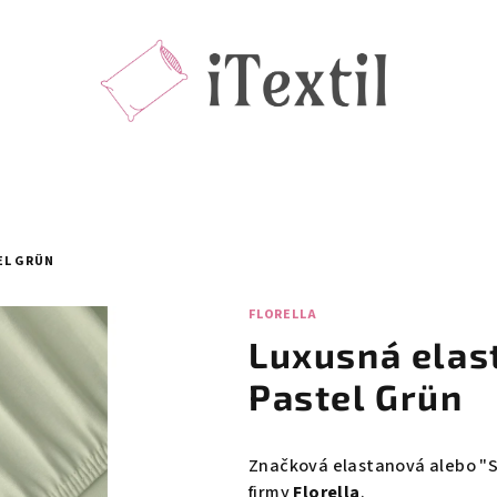
EL GRÜN
FLORELLA
Luxusná elas
Pastel Grün
Značková elastanová alebo "S
firmy
Florella
.