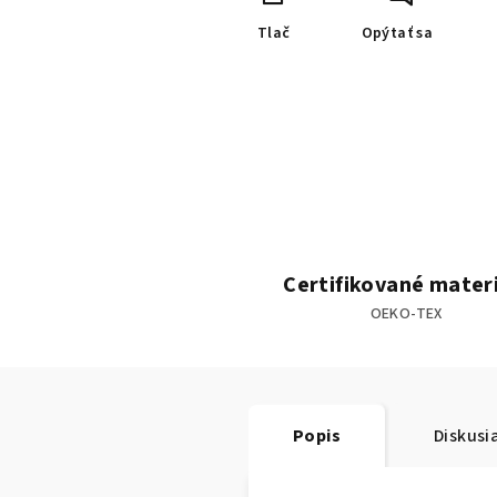
Tlač
Opýtať sa
Certifikované mater
OEKO-TEX
Popis
Diskusi