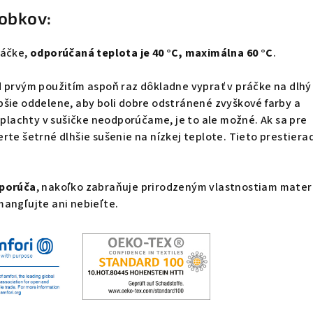
robkov
:
ráčke,
odporúčaná teplota je 40 °C, maximálna 60 °C
.
d prvým použitím aspoň raz dôkladne vyprať v práčke na dlhý
pšie oddelene, aby boli dobre odstránené zvyškové farby a
ť plachty v sušičke neodporúčame, je to ale možné. Ak sa pre
rte šetrné dlhšie sušenie na nízkej teplote. Tieto prestiera
porúča
, nakoľko zabraňuje prirodzeným vlastnostiam materi
mangľujte ani nebieľte.