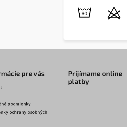
rmácie pre vás
Prijímame online
platby
t
dné podmienky
nky ochrany osobných