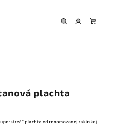
Hľadať
Prihlásenie
Nákupný
košík
tanová plachta
uperstreč" plachta od renomovanej rakúskej