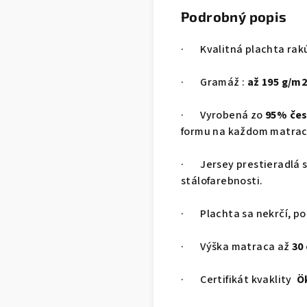
Podrobný popis
· Kvalitná plachta rakú
· Gramáž :
až 195 g/m
· Vyrobená zo
95% čes
formu na každom matra
· Jersey prestieradlá sú
stálofarebnosti.
· Plachta sa nekrčí, po 
· Výška matraca až
30
· Certifikát kvaklity
Ö