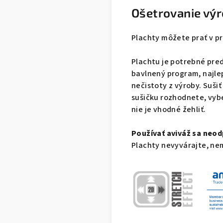
Ošetrovanie vý
Plachty môžete prať v p
Plachtu je potrebné pre
bavlnený program, najle
nečistoty z výroby. Suši
sušičku rozhodnete, vybe
nie je vhodné žehliť.
Používať aviváž
sa neod
Plachty nevyvárajte, ne