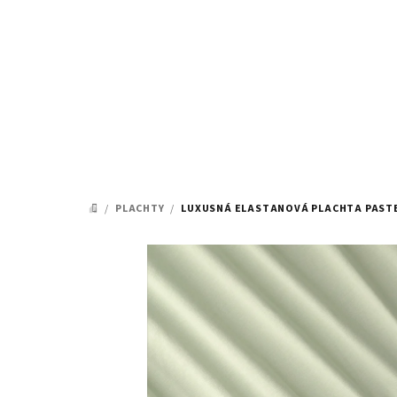
Prejsť
na
obsah
/
PLACHTY
/
LUXUSNÁ ELASTANOVÁ PLACHTA PAST
DOMOV