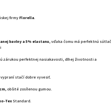
skej firmy
Florella
.
2
anej bavlny a 5% elastanu
, vďaka čomu má perfektnú sútla
ci
 zárukou perfektnej nasiakavosti, dlhej životnosti a
vypraní stačí dobre vyvesiť.
 cm
, obšité zosílenou gumou.
ko-Tex
Standard.