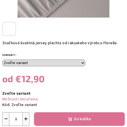
Značková kvalitná jersey plachta od rakuskeho výrobcu Florella.
VARIANT:
od
€12,90
Jednotková
Zvoľte variant
cena:
Možnosti doručenia
Kód:
Zvoľte variant
−
+
Do košíka