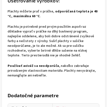
Ošetrovanie výrobkov
:
Plachty môžete prať v práčke,
odporúčaná teplota je 40
°C, maximálna 60 °C
.
Plachtu je potrebné pred prvým použitím aspoň raz
dôkladne vyprať v práčke na dlhý bavlnený program,
najlepšie oddelene, aby boli dobre odstránené zvyškové
farby a nečistoty z výroby. Sušiť plachty v sušičke
neodporúčame, je to ale možné. Ak sa pre sušičku
rozhodnete, vyberte šetrné dlhšie sušenie na nízkej
teplote. Tieto prestieradlá nie je vhodné žehliť.
Používať aviváž
sa neodporúča
, nakoľko zabraňuje
prirodzeným vlastnostiam materiálu. Plachty nevyvárajte,
nemangľujte ani nebieľte.
Dodatočné parametre